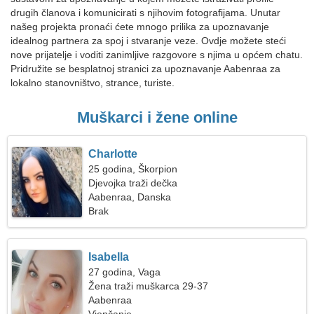
drugih članova i komunicirati s njihovim fotografijama. Unutar
našeg projekta pronaći ćete mnogo prilika za upoznavanje
idealnog partnera za spoj i stvaranje veze. Ovdje možete steći
nove prijatelje i voditi zanimljive razgovore s njima u općem chatu.
Pridružite se besplatnoj stranici za upoznavanje Aabenraa za
lokalno stanovništvo, strance, turiste.
Muškarci i žene online
Charlotte
25 godina, Škorpion
Djevojka traži dečka
Aabenraa, Danska
Brak
Isabella
27 godina, Vaga
Žena traži muškarca 29-37
Aabenraa