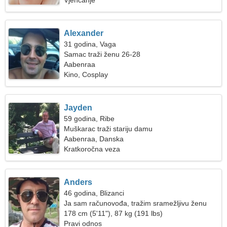
Vjenčanje
Alexander
31 godina, Vaga
Samac traži ženu 26-28
Aabenraa
Kino, Cosplay
Jayden
59 godina, Ribe
Muškarac traži stariju damu
Aabenraa, Danska
Kratkoročna veza
Anders
46 godina, Blizanci
Ja sam računovođa, tražim sramežljivu ženu
178 cm (5'11"), 87 kg (191 lbs)
Pravi odnos