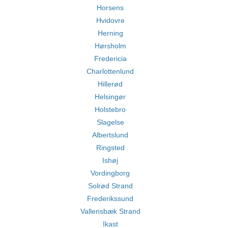
Horsens
Hvidovre
Herning
Hørsholm
Fredericia
Charlottenlund
Hillerød
Helsingør
Holstebro
Slagelse
Albertslund
Ringsted
Ishøj
Vordingborg
Solrød Strand
Frederikssund
Vallensbæk Strand
Ikast