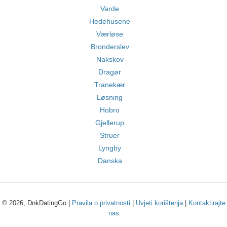
Varde
Hedehusene
Værløse
Bronderslev
Nakskov
Dragør
Tranekær
Løsning
Hobro
Gjellerup
Struer
Lyngby
Danska
© 2026, DnkDatingGo |
Pravila o privatnosti
|
Uvjeti korištenja
|
Kontaktirajte
nas